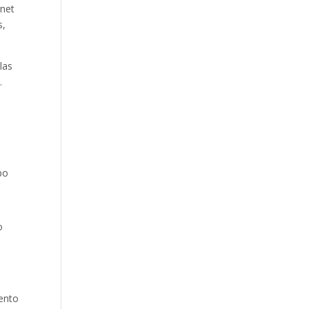
rnet
s,
las
.
po
o
iento