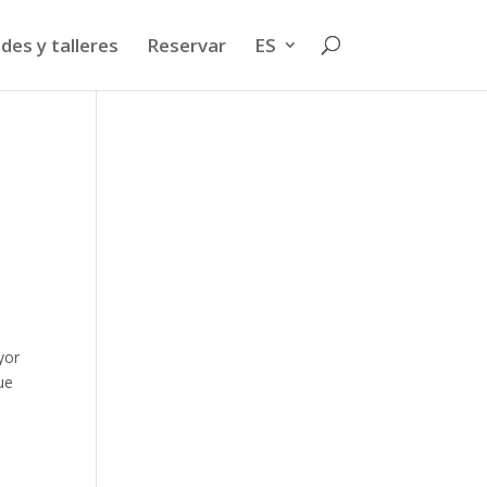
des y talleres
Reservar
ES
s
yor
ue