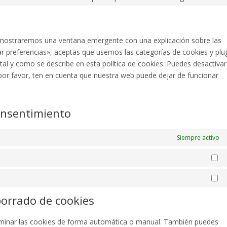
Cons
to
servi
vario
e mostraremos una ventana emergente con una explicación sobre las
r preferencias», aceptas que usemos las categorías de cookies y plu
al y como se describe en esta política de cookies. Puedes desactivar
por favor, ten en cuenta que nuestra web puede dejar de funcionar
onsentimiento
Siempre activo
Es
Ma
borrado de cookies
eliminar las cookies de forma automática o manual. También puedes