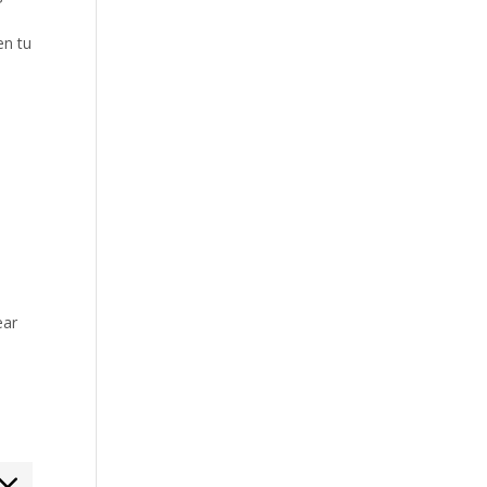
en tu
ear