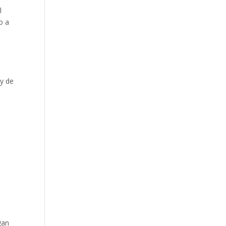
l
o a
 y de
gan