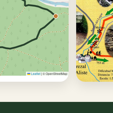
Leaflet
|
© OpenStreetMap