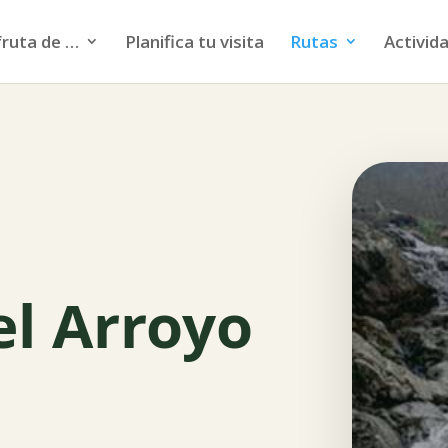
fruta de …
Planifica tu visita
Rutas
Activida
el Arroyo