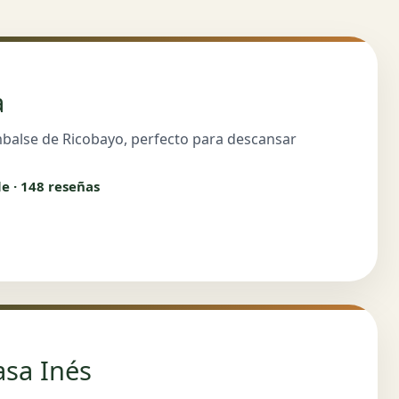
a
mbalse de Ricobayo, perfecto para descansar
le · 148 reseñas
asa Inés