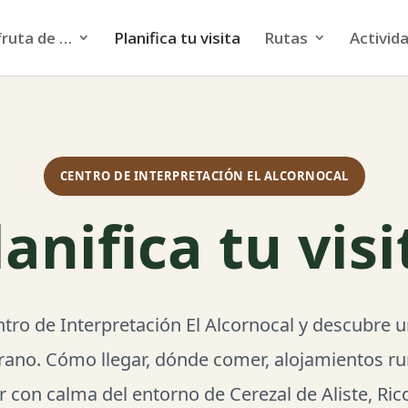
fruta de …
Planifica tu visita
Rutas
Activida
CENTRO DE INTERPRETACIÓN EL ALCORNOCAL
lanifica tu visi
entro de Interpretación El Alcornocal y descubre 
rano. Cómo llegar, dónde comer, alojamientos rur
r con calma del entorno de Cerezal de Aliste, Ri